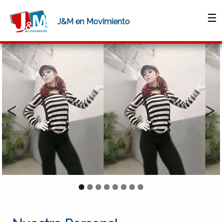
☰
J&M en Movimiento
Anterior
Siguien